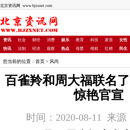
北京资讯网 www.bjzxnet.com
资讯
社会
财经
消费
娱乐
教育
科技
家居
女性
快讯
法制
经济
观察
热点
母婴
维权
红榜
民生
您当前的位置：
首页
>
风尚
百雀羚和周大福联名了
惊艳官宣
时间：2020-08-11 