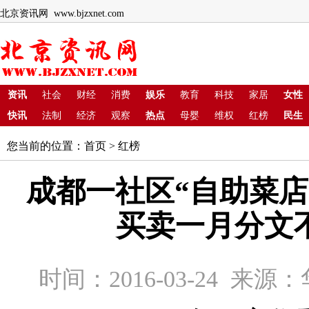
北京资讯网 www.bjzxnet.com
资讯
社会
财经
消费
娱乐
教育
科技
家居
女性
快讯
法制
经济
观察
热点
母婴
维权
红榜
民生
您当前的位置：
首页
>
红榜
成都一社区“自助菜店
买卖一月分文
时间：2016-03-24 来