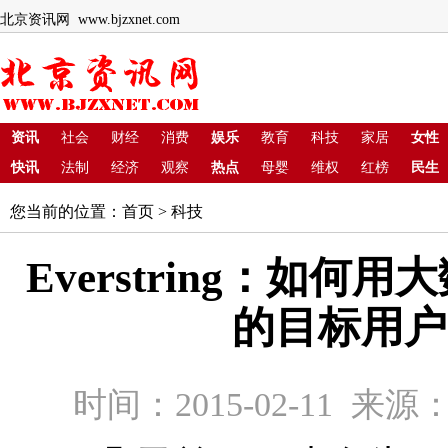
北京资讯网 www.bjzxnet.com
资讯
社会
财经
消费
娱乐
教育
科技
家居
女性
快讯
法制
经济
观察
热点
母婴
维权
红榜
民生
您当前的位置：
首页
>
科技
Everstring：如何
的目标用户
时间：2015-02-11 