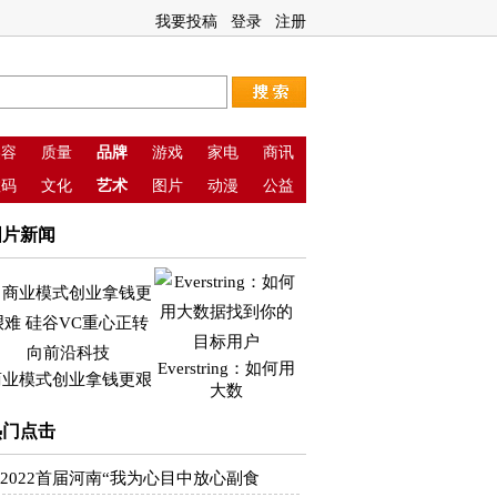
我要投稿
登录
注册
美容
质量
品牌
游戏
家电
商讯
数码
文化
艺术
图片
动漫
公益
图片新闻
Everstring：如何用
商业模式创业拿钱更艰
大数
热门点击
2022首届河南“我为心目中放心副食