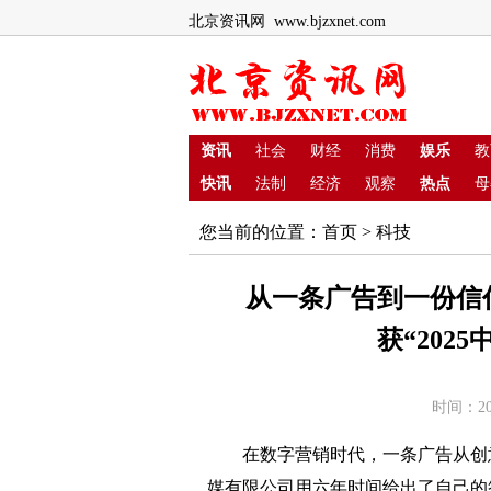
北京资讯网 www.bjzxnet.com
资讯
社会
财经
消费
娱乐
教
快讯
法制
经济
观察
热点
母
您当前的位置：
首页
>
科技
从一条广告到一份信
获“202
时间：20
在数字营销时代，一条广告从创意
媒有限公司用六年时间给出了自己的