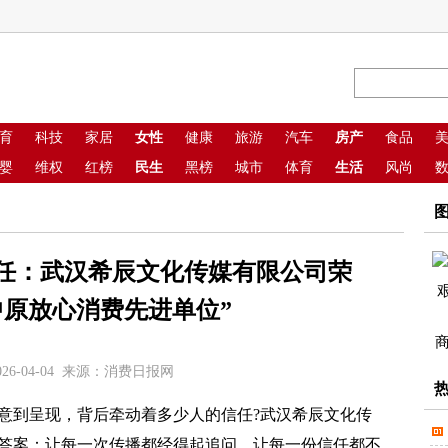
育
科技
家居
女性
健康
旅游
汽车
房产
食品
婴
维权
红榜
民生
黑榜
城市
体育
生活
风尚
任：武汉希辰文化传媒有限公司荣
5中原放心消费先进单位”
26-04-04 来源：消费日报网
到呈现，背后牵动着多少人的信任?武汉希辰文化传
答案：让每一次传播都经得起追问，让每一份信任都不