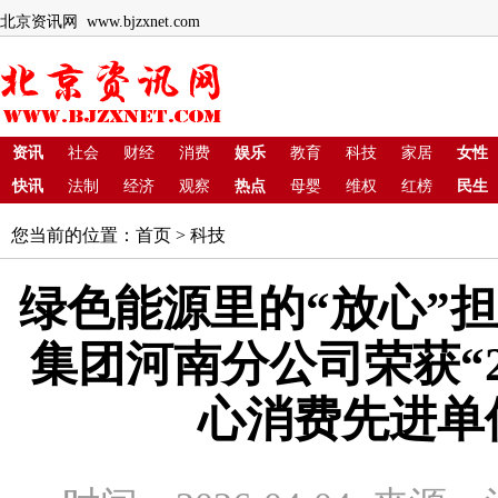
北京资讯网 www.bjzxnet.com
资讯
社会
财经
消费
娱乐
教育
科技
家居
女性
快讯
法制
经济
观察
热点
母婴
维权
红榜
民生
您当前的位置：
首页
>
科技
绿色能源里的“放心”
集团河南分公司荣获“2
心消费先进单