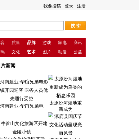
我要投稿
登录
注册
美容
质量
品牌
游戏
家电
商讯
数码
文化
艺术
图片
动漫
公益
图片新闻
太原汾河湿地重
河南建业·华谊兄弟电
新成为