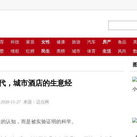
育
科技
家居
女性
健康
旅游
汽车
房产
食品
婴
维权
红榜
民生
黑榜
城市
体育
生活
风尚
时代，城市酒店的生意经
2020-11-27 来源：迈点网
性的认知，而是被实验证明的科学。