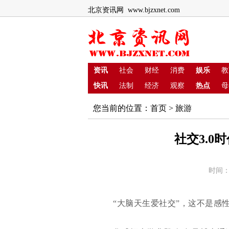
北京资讯网 www.bjzxnet.com
资讯
社会
财经
消费
娱乐
教
快讯
法制
经济
观察
热点
母
您当前的位置：
首页
>
旅游
社交3.0
时间：
“大脑天生爱社交”，这不是感