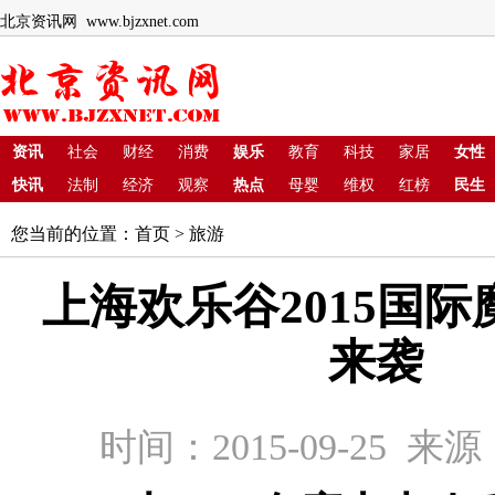
北京资讯网 www.bjzxnet.com
资讯
社会
财经
消费
娱乐
教育
科技
家居
女性
快讯
法制
经济
观察
热点
母婴
维权
红榜
民生
您当前的位置：
首页
>
旅游
上海欢乐谷2015国
来袭
时间：2015-09-25 