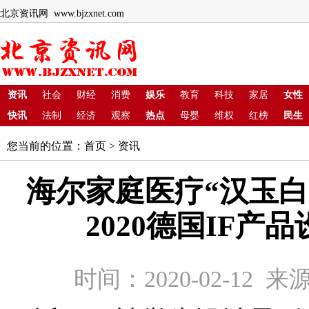
北京资讯网 www.bjzxnet.com
资讯
社会
财经
消费
娱乐
教育
科技
家居
女性
快讯
法制
经济
观察
热点
母婴
维权
红榜
民生
您当前的位置：
首页
>
资讯
海尔家庭医疗“汉玉白
2020德国IF产
时间：2020-02-12