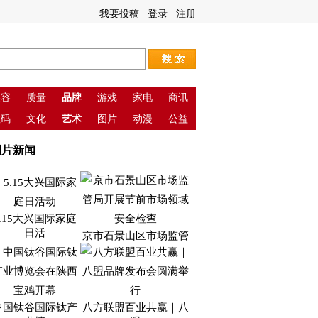
我要投稿
登录
注册
美容
质量
品牌
游戏
家电
商讯
数码
文化
艺术
图片
动漫
公益
图片新闻
5.15大兴国际家庭
日活
京市石景山区市场监管
中国钛谷国际钛产
八方联盟百业共赢｜八