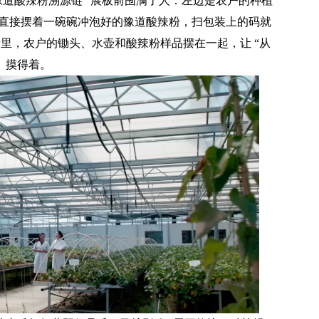
酸辣粉溯源链” 展板前围满了人：左边是农户的种植
直接摆着一碗碗冲泡好的豫道酸辣粉，扫包装上的码就
里，农户的锄头、水壶和酸辣粉样品摆在一起，让 “从
、摸得着。