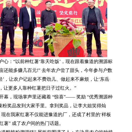
：“以前种红薯‘靠天吃饭’，现在跟着豫道的溯源标
亩还能多赚几百元!” 去年农户尝了甜头，今年参与户数
轻’，让农户记起来不费劲儿、做起来不麻烦，让‘东岳
’，让更多人靠种红薯把日子过红火。”
，现场掌声里还藏着 “惊喜”—— 奖励 “优秀溯源种
酸辣粉奖品发到大家手里。拿到奖品，让李大姐笑得灿
，现在我家红薯不仅能进豫道的厂，还成了村里的‘样板
源红薯” 成了农户间的热门话题。