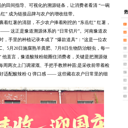
员的田间指导、可视化的溯源链条，让消费者看清 “一碗
岳红” 成为链接品牌与农户的增收纽带。
红薯的清甜，不少农户捧着刚挖的 “东岳红” 红薯，
—— 这正是豫道溯源体系的 “日常切片”。河南豫道农
，手里的种植记录本成了 “爆款道具”：“这是一位农
8℃、5月20日施腐熟羊粪肥、7月8日生物防治蚜虫，每一
” 他直言，豫道酸辣粉能圈住消费者，关键是把溯源做
员每周两次上门调灌溉、手把手教辨种苗;是采收前带着检
适配酸辣粉 Q 弹口感 —— 这些藏在农户日常里的细