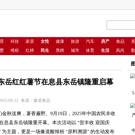
育
科技
家居
女性
健康
旅游
汽车
房产
食品
婴
维权
红榜
民生
黑榜
城市
体育
生活
风尚
东岳红红薯节在息县东岳镇隆重启幕
025-09-22 来源：豫道食品
秋送爽，薯香遍野。9月19日，2025年中国农民丰收
息县东岳镇隆重开幕。本次活动以 “贺丰收 迎国庆
” 为主题，更是一场豫道酸辣粉 “原料溯源” 的生动发布