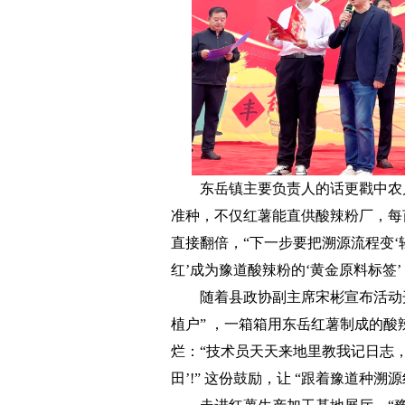
东岳镇主要负责人的话更戳中农户心
准种，不仅红薯能直供酸辣粉厂，每
直接翻倍，“下一步要把溯源流程变‘
红’成为豫道酸辣粉的‘黄金原料标签
随着县政协副主席宋彬宣布活动开幕
植户” ，一箱箱用东岳红薯制成的
烂：“技术员天天来地里教我记日志
田’!” 这份鼓励，让 “跟着豫道种溯