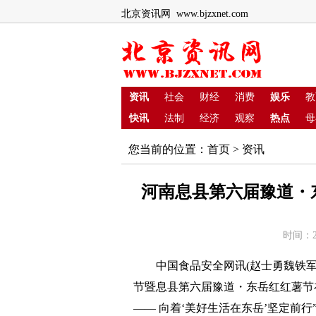
北京资讯网 www.bjzxnet.com
资讯
社会
财经
消费
娱乐
教
快讯
法制
经济
观察
热点
母
您当前的位置：
首页
>
资讯
河南息县第六届豫道・
时间：2
中国食品安全网讯(赵士勇魏铁军)金
节暨息县第六届豫道・东岳红红薯节在
—— 向着‘美好生活在东岳’坚定前行