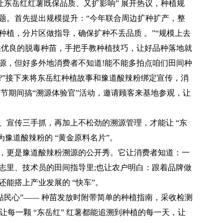
东岳红红薯既保品质、又扩影响” 展开热议，种植规
题。首先提出规模提升：“今年联合周边扩种扩产，整
种植，分片区做指导，确保扩种不丢品质 。”“规模上去
供优良的脱毒种苗，手把手教种植技巧，让好品种落地就
源，但好多外地消费者不知道!能不能多拍点咱们田间种
?”接下来将东岳红种植故事和豫道酸辣粉绑定宣传，消
薯节期间搞“溯源体验官”活动，邀请顾客来基地参观，让
宣传三手抓，再加上不松劲的溯源管理，才能让 “东
成为豫道酸辣粉的 “黄金原料名片”。
更是豫道酸辣粉溯源的公开秀。它让消费者知道：一
志里、技术员的田间指导里;也让农户明白：跟着品牌做
能搭上产业发展的 “快车”。
民心”—— 种苗发放时附带简单的种植指南，采收检测
让每一颗 “东岳红” 红薯都能追溯到种植的每一天，让