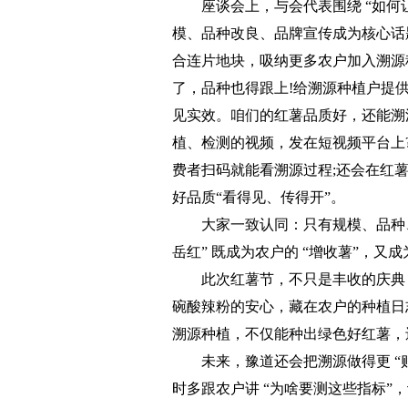
座谈会上，与会代表围绕 “如何让
模、品种改良、品牌宣传成为核心话
合连片地块，吸纳更多农户加入溯源
了，品种也得跟上!给溯源种植户提
见实效。咱们的红薯品质好，还能溯
植、检测的视频，发在短视频平台上
费者扫码就能看溯源过程;还会在红
好品质“看得见、传得开”。
大家一致认同：只有规模、品种、
岳红” 既成为农户的 “增收薯”，又
此次红薯节，不只是丰收的庆典，
碗酸辣粉的安心，藏在农户的种植日
溯源种植，不仅能种出绿色好红薯，还
未来，豫道还会把溯源做得更 “贴
时多跟农户讲 “为啥要测这些指标”，