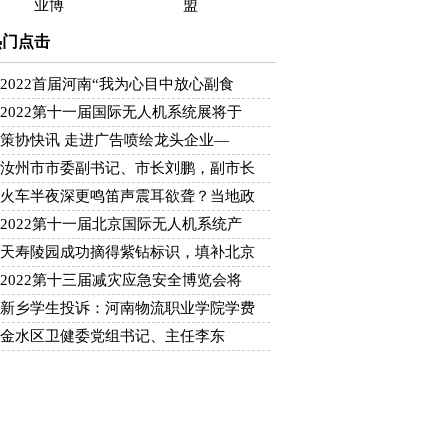
业博
盟
热门点击
2022首届河南“我为心目中放心副食
2022第十一届国际无人机系统展将于
策协快讯 走进广告喷绘龙头企业—
汝州市市委副书记、市长刘鹏，副市长
火车半夜深更鸣笛声震耳欲聋？当地政
2022第十一届北京国际无人机系统产
天寿陵园成功摘得紫钻标识，填补北京
2022第十三届减灾应急安全博览会将
新乡学生投诉：河南物流职业学院学费
金水区卫健委党组书记、主任李东