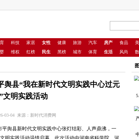
育
科技
家居
女性
健康
旅游
汽车
房产
食品
婴
维权
红榜
民生
黑榜
城市
体育
生活
风尚
年平舆县“我在新时代文明实践中心过元
”文明实践活动
6-03-04 来源：
新时代消费网
市平舆县新时代文明实践中心张灯结彩、人声鼎沸，一
系列文明实践活动温情启幕。此次活动由河南省科学院、河