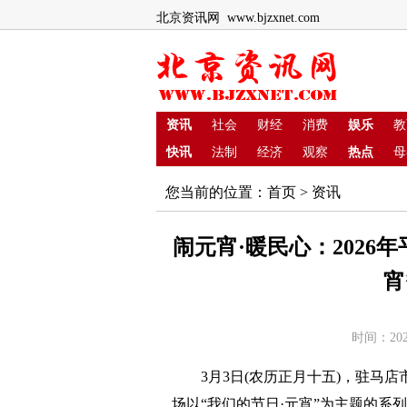
北京资讯网 www.bjzxnet.com
资讯
社会
财经
消费
娱乐
教
快讯
法制
经济
观察
热点
母
您当前的位置：
首页
>
资讯
闹元宵·暖民心：2026
宵
时间：202
3月3日(农历正月十五)，驻马店
场以“我们的节日·元宵”为主题的