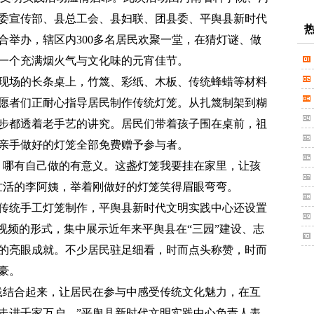
委宣传部、县总工会、县妇联、团县委、平舆县新时代
合举办，辖区内300多名居民欢聚一堂，在猜灯谜、做
一个充满烟火气与文化味的元宵佳节。
场的长条桌上，竹篾、彩纸、木板、传统蜂蜡等材料
愿者们正耐心指导居民制作传统灯笼。从扎篾制架到糊
步都透着老手艺的讲究。居民们带着孩子围在桌前，祖
亲手做好的灯笼全部免费赠予参与者。
哪有自己做的有意义。这盏灯笼我要挂在家里，让孩
忙活的李阿姨，举着刚做好的灯笼笑得眉眼弯弯。
统手工灯笼制作，平舆县新时代文明实践中心还设置
视频的形式，集中展示近年来平舆县在“三园”建设、志
的亮眼成就。不少居民驻足细看，时而点头称赞，时而
豪。
结合起来，让居民在参与中感受传统文化魅力，在互
走进千家万户。”平舆县新时代文明实践中心负责人表