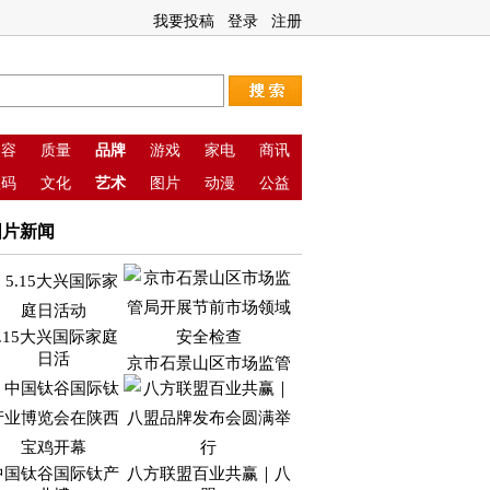
我要投稿
登录
注册
美容
质量
品牌
游戏
家电
商讯
数码
文化
艺术
图片
动漫
公益
图片新闻
5.15大兴国际家庭
日活
京市石景山区市场监管
中国钛谷国际钛产
八方联盟百业共赢｜八