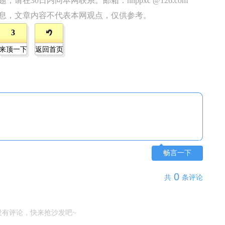
在30日内同本网联系。邮箱：hnppxc @126.com
息，文章内容不代表本网观点，仅供参考。
3
来顶一下
返回首页
畅言一下
0
共
条评论
没有评论，快来抢沙发吧~