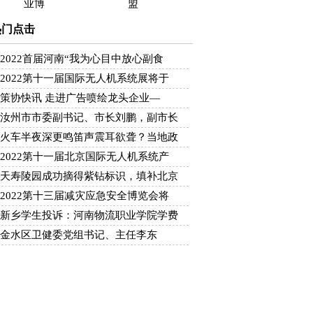
业博
盟
热门点击
2022首届河南“我为心目中放心副食
2022第十一届国际无人机系统展将于
策协快讯 走进广告喷绘龙头企业—
汝州市市委副书记、市长刘鹏，副市长
火车半夜深更鸣笛声震耳欲聋？当地政
2022第十一届北京国际无人机系统产
天寿陵园成功摘得紫钻标识，填补北京
2022第十三届减灾应急安全博览会将
新乡学生投诉：河南物流职业学院学费
金水区卫健委党组书记、主任李东