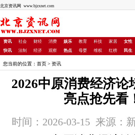
北京资讯网 www.bjzxnet.com
资讯
社会
财经
消费
娱乐
教育
科技
家居
女性
快讯
法制
经济
观察
热点
母婴
维权
红榜
民生
您当前的位置：
首页
>
资讯
2026中原消费经济
亮点抢先看
时间：2026-03-15 来源：