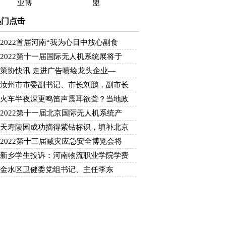
业博
盟
热门点击
2022首届河南“我为心目中放心副食
2022第十一届国际无人机系统展将于
策协快讯 走进广告喷绘龙头企业—
汝州市市委副书记、市长刘鹏，副市长
火车半夜深更鸣笛声震耳欲聋？当地政
2022第十一届北京国际无人机系统产
天寿陵园成功摘得紫钻标识，填补北京
2022第十三届减灾应急安全博览会将
新乡学生投诉：河南物流职业学院学费
金水区卫健委党组书记、主任李东