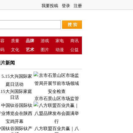
我要投稿
登录
注册
美容
质量
品牌
游戏
家电
商讯
数码
文化
艺术
图片
动漫
公益
图片新闻
5.15大兴国际家庭
日活
京市石景山区市场监管
中国钛谷国际钛产
八方联盟百业共赢｜八