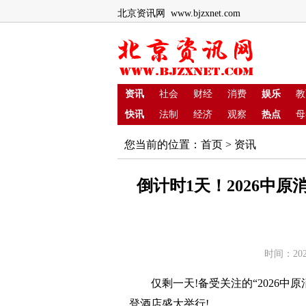
北京资讯网 www.bjzxnet.com
资讯
社会
财经
消费
娱乐
教
快讯
法制
经济
观察
热点
母
您当前的位置：
首页
>
资讯
倒计时1天！2026中
时间：202
仅剩一天!备受关注的“2026中原
登酒店盛大举行!