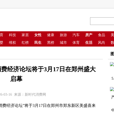
育
科技
家居
女性
健康
旅游
汽车
房产
食品
婴
维权
红榜
民生
黑榜
城市
体育
生活
风尚
原消费经济论坛将于3月17日在郑州盛大
启幕
6-03-16 来源：
新时代消费网
消费经济论坛”将于3月17日在郑州市郑东新区美盛喜来