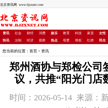
北京资讯网 www.bjzxnet.com
资讯
社会
财经
消费
娱乐
教育
科技
家居
女性
快讯
法制
经济
观察
热点
母婴
维权
红榜
民生
您当前的位置：
首页
>
资讯
郑州酒协与郑检公司
议，共推“阳光门店
时间：2026-05-14 来源：