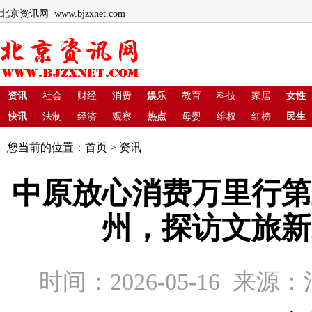
北京资讯网 www.bjzxnet.com
资讯
社会
财经
消费
娱乐
教育
科技
家居
女性
快讯
法制
经济
观察
热点
母婴
维权
红榜
民生
您当前的位置：
首页
>
资讯
中原放心消费万里行第
州，探访文旅新
时间：2026-05-16 来