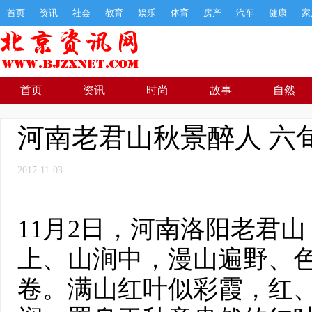
首页
资讯
社会
教育
娱乐
体育
房产
汽车
健康
家
首页
资讯
时尚
故事
自然
河南老君山秋景醉人 六
2017-11-03
11月2日，河南洛阳老君
上、山涧中，漫山遍野、
卷。满山红叶似彩霞，红