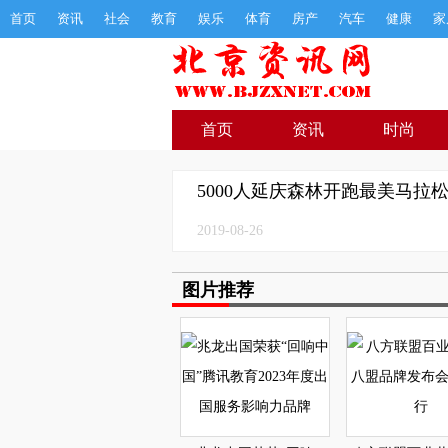
首页
资讯
社会
教育
娱乐
体育
房产
汽车
健康
家
首页
资讯
时尚
5000人延庆森林开跑最美马拉
2019-08-26
图片推荐