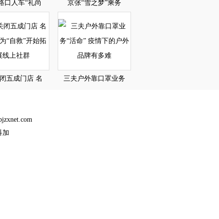
路口人车“礼尚
京张“雪之梦”乘务
关闭五成门店 名
三夫户外靠口罩业务
bjzxnet.com
科加