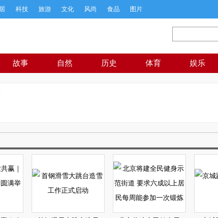
居
科技
旅游
文化
风尚
食品
图片
故事
自然
历史
体育
娱乐
松