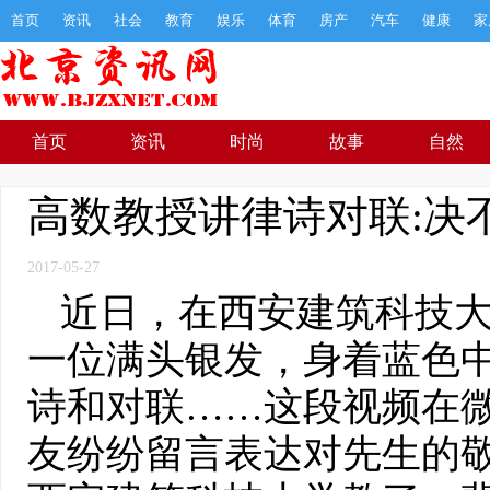
首页
资讯
社会
教育
娱乐
体育
房产
汽车
健康
家
首页
资讯
时尚
故事
自然
高数教授讲律诗对联:决
2017-05-27
近日，在西安建筑科技
一位满头银发，身着蓝色
诗和对联……这段视频在
友纷纷留言表达对先生的