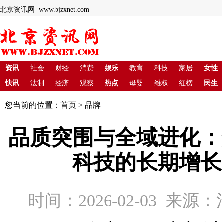
北京资讯网 www.bjzxnet.com
资讯
社会
财经
消费
娱乐
教育
科技
家居
女性
快讯
法制
经济
观察
热点
母婴
维权
红榜
民生
您当前的位置：
首页
>
品牌
品质突围与全域进化：
科技的长期增长
时间：2026-02-03 来