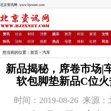
北京资讯网 www.bjzxnet.com
资讯
社会
财经
消费
娱乐
教育
科技
家居
女性
快讯
法制
经济
观察
热点
母婴
维权
红榜
民生
您当前的位置：
首页
>
汽车
新品揭秘，席卷市场|车
软包脚垫新品C位火
时间：2019-08-26 来