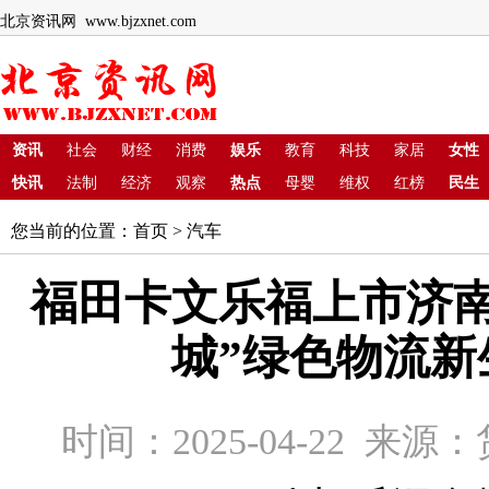
北京资讯网 www.bjzxnet.com
资讯
社会
财经
消费
娱乐
教育
科技
家居
女性
快讯
法制
经济
观察
热点
母婴
维权
红榜
民生
您当前的位置：
首页
>
汽车
福田卡文乐福上市济南
城”绿色物流新
时间：2025-04-22 来