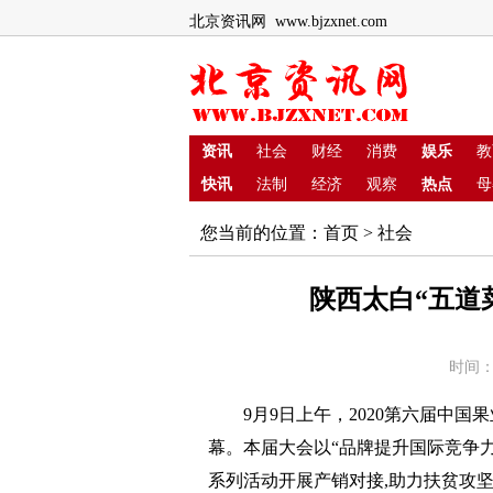
北京资讯网 www.bjzxnet.com
资讯
社会
财经
消费
娱乐
教
快讯
法制
经济
观察
热点
母
您当前的位置：
首页
>
社会
陕西太白“五道
时间：
9月9日上午，2020第六届中
幕。本届大会以“品牌提升国际竞争
系列活动开展产销对接,助力扶贫攻