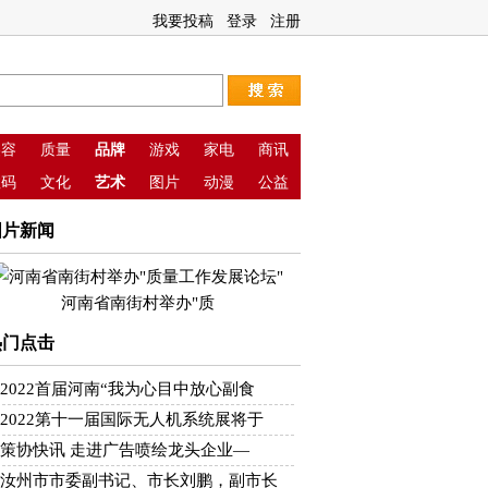
我要投稿
登录
注册
美容
质量
品牌
游戏
家电
商讯
数码
文化
艺术
图片
动漫
公益
图片新闻
河南省南街村举办"质
热门点击
2022首届河南“我为心目中放心副食
2022第十一届国际无人机系统展将于
策协快讯 走进广告喷绘龙头企业—
汝州市市委副书记、市长刘鹏，副市长