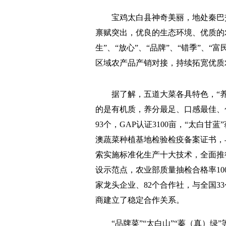
宝鸡太白县神奇美丽，地处秦巴
禀赋突出，优良的生态环境、优质的
生”、“放心”、“品牌”、“错季”、
区域农产品产销对接，持续拓宽优质
据了解，五道大菜各具特色，“
的是有机质，养分最足、口感最佳、色
93个，GAP认证3100亩，“太白
澳蔬菜种植基地检验检疫备案证书，
索实施标准化生产十大技术，全面推
设示范点，农业部质量抽检合格率10
家龙头企业、82个合作社，与全国33
商建立了稳定合作关系。
“品牌菜”“太白山”“蓁（真）