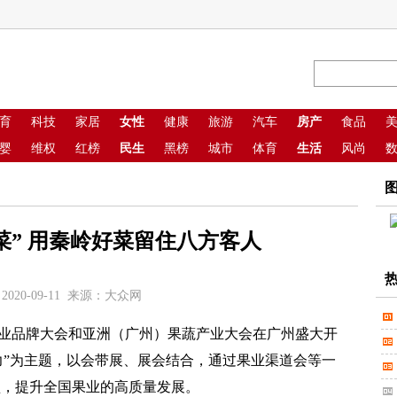
育
科技
家居
女性
健康
旅游
汽车
房产
食品
婴
维权
红榜
民生
黑榜
城市
体育
生活
风尚
菜” 用秦岭好菜留住八方客人
2020-09-11 来源：大众网
国果业品牌大会和亚洲（广州）果蔬产业大会在广州盛大开
力”为主题，以会带展、展会结合，通过果业渠道会等一
坚，提升全国果业的高质量发展。