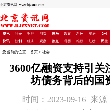
北京资讯网 www.bjzxnet.com
资讯
社会
财经
消费
娱乐
教育
科技
家居
女性
快讯
法制
经济
观察
热点
母婴
维权
红榜
民生
您当前的位置：
首页
>
社会
3600亿融资支持引
坊债务背后的国
时间：2023-09-16 