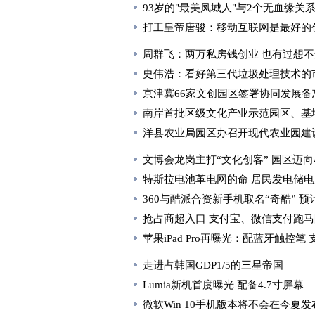
93岁的"最美凤城人"与2个无血缘关
打工皇帝唐骏：移动互联网是最好的
周群飞：两万私房钱创业 也有过想
史伟浩：看好第三代垃圾处理技术的
京津冀66家文创园区签署协同发展备
南岸首批区级文化产业示范园区、基
洋县农业局园区办召开现代农业园建
文博会龙岗主打“文化创客” 园区迈向4
特斯拉电池革电网的命 居民发电储
360与酷派合资新手机取名“奇酷” 
抢占商超入口 支付宝、微信支付跑
苹果iPad Pro再曝光：配蓝牙触控笔 
走进占韩国GDP1/5的三星帝国
Lumia新机首度曝光 配备4.7寸屏幕
微软Win 10手机版本将不会在今夏发