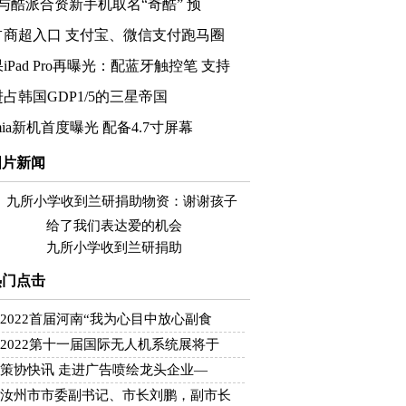
0与酷派合资新手机取名“奇酷” 预
占商超入口 支付宝、微信支付跑马圈
iPad Pro再曝光：配蓝牙触控笔 支持
占韩国GDP1/5的三星帝国
mia新机首度曝光 配备4.7寸屏幕
图片新闻
九所小学收到兰研捐助
热门点击
2022首届河南“我为心目中放心副食
2022第十一届国际无人机系统展将于
策协快讯 走进广告喷绘龙头企业—
汝州市市委副书记、市长刘鹏，副市长