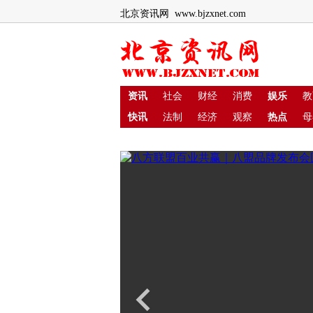
北京资讯网 www.bjzxnet.com
资讯
社会
财经
消费
娱乐
教
快讯
法制
经济
观察
热点
母