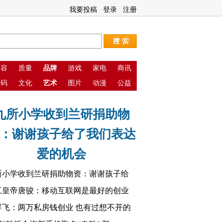
我要投稿
登录
注册
美容
质量
品牌
游戏
家电
商讯
数码
文化
艺术
图片
动漫
公益
九所小学收到兰研捐助物
：谢谢孩子给了我们表达
爱的机会
所小学收到兰研捐助物资：谢谢孩子给
工皇帝唐骏：移动互联网是最好的创业
群飞：两万私房钱创业 也有过想不开的