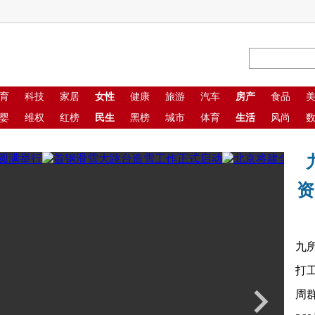
育
科技
家居
女性
健康
旅游
汽车
房产
食品
婴
维权
红榜
民生
黑榜
城市
体育
生活
风尚
资
九
打
周