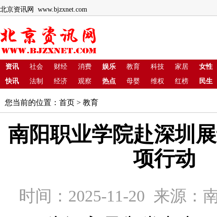
北京资讯网 www.bjzxnet.com
资讯
社会
财经
消费
娱乐
教育
科技
家居
女性
快讯
法制
经济
观察
热点
母婴
维权
红榜
民生
您当前的位置：
首页
>
教育
南阳职业学院赴深圳展
项行动
时间：2025-11-20 来