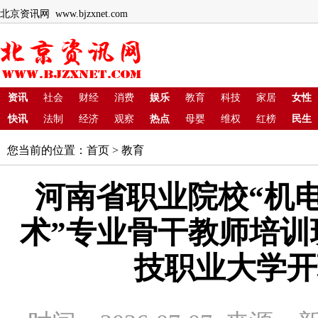
北京资讯网 www.bjzxnet.com
资讯
社会
财经
消费
娱乐
教育
科技
家居
女性
快讯
法制
经济
观察
热点
母婴
维权
红榜
民生
您当前的位置：
首页
>
教育
河南省职业院校“机
术”专业骨干教师培训
技职业大学开