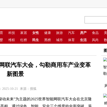
育
科技
家居
女性
健康
旅游
汽车
房产
食品
婴
维权
红榜
民生
黑榜
城市
体育
生活
风尚
智能网联汽车大会，勾勒商用车产业变革
新图景
2025-10-21 来源：搜狐
绿动未来”为主题的2025世界智能网联汽车大会在北京隆
艳亮相，通过绿色、智能、安全三个维度的全面突破，风