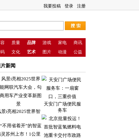
我要投稿
登录
注册
美容
质量
品牌
游戏
家电
商讯
数码
文化
艺术
图片
动漫
公益
图片新闻
天安门广场便民服
务车
风景i亮相2025世界智