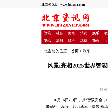
北京资讯网 www.bjzxnet.com
资讯
社会
财经
消费
娱乐
教
快讯
法制
经济
观察
热点
母
您当前的位置：
首页
>
汽车
风景i亮相2025世界
时间：
10月16日-19日，以“智驭安全，
重举行。在这一行业盛会上风景i惊