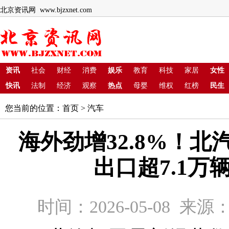
北京资讯网 www.bjzxnet.com
资讯
社会
财经
消费
娱乐
教育
科技
家居
女性
快讯
法制
经济
观察
热点
母婴
维权
红榜
民生
您当前的位置：
首页
>
汽车
海外劲增32.8%！北汽
出口超7.1万
时间：2026-05-08 