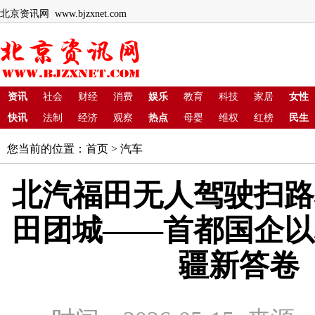
北京资讯网 www.bjzxnet.com
资讯
社会
财经
消费
娱乐
教育
科技
家居
女性
快讯
法制
经济
观察
热点
母婴
维权
红榜
民生
您当前的位置：
首页
>
汽车
北汽福田无人驾驶扫路
田团城——首都国企以
疆新答卷