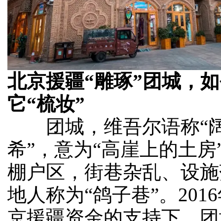
北京援疆“雕琢”团城，
它“梳妆”
团城，维吾尔语称“阔
希”，意为“高崖上的土房
棚户区，街巷杂乱、设施
地人称为“鸽子巷”。201
京援疆资金的支持下，团