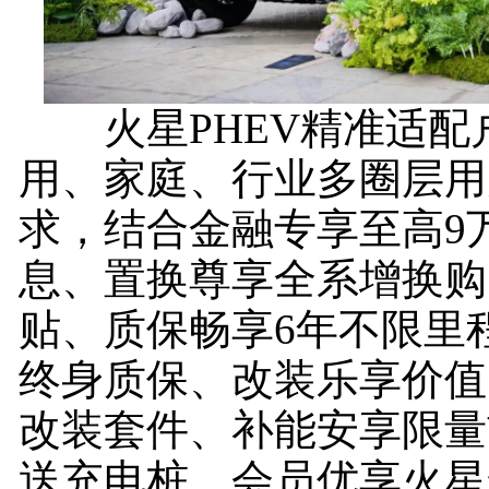
火星PHEV精准适配
用、家庭、行业多圈层用
求，结合金融专享至高9
息、置换尊享全系增换购5
贴、质保畅享6年不限里
终身质保、改装乐享价值1
改装套件、补能安享限量前
送充电桩、会员优享火星舰