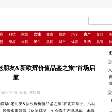
育
科技
家居
女性
健康
旅游
汽车
房产
食品
婴
维权
红榜
民生
黑榜
城市
体育
生活
风尚
“老朋友&新欧辉价值品鉴之旅”首场启
航
链
2026-06-29 来源：互联网
首场“老朋友&新欧辉价值品鉴之旅”在北京举行。活动
，设置多重沉浸式体验环节，包含客车产品品鉴、参观