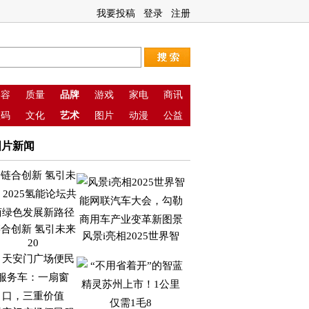
我要投稿
登录
注册
美容
质量
品牌
游戏
家电
商讯
数码
文化
艺术
图片
动漫
公益
图片新闻
合创新 氢引未来
风景i亮相2025世界智
20