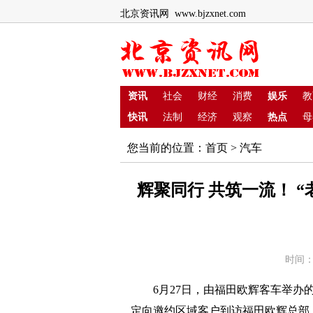
北京资讯网 www.bjzxnet.com
资讯
社会
财经
消费
娱乐
教
快讯
法制
经济
观察
热点
母
您当前的位置：
首页
>
汽车
辉聚同行 共筑一流！ 
时间：
6月27日，由福田欧辉客车举办的
定向邀约区域客户到访福田欧辉总部