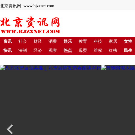
北京资讯网 www.bjzxnet.com
资讯
社会
财经
消费
娱乐
教育
科技
家居
女性
快讯
法制
经济
观察
热点
母婴
维权
红榜
民生