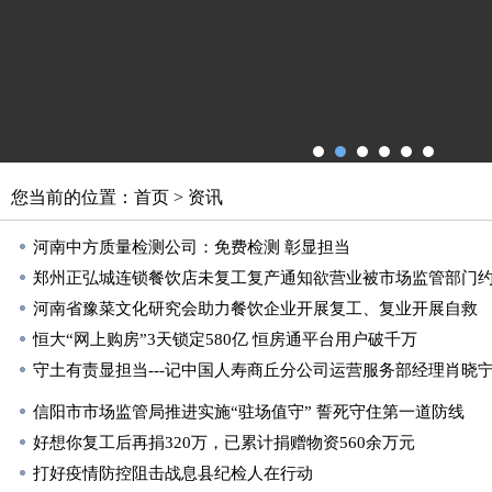
您当前的位置：
首页
>
资讯
河南中方质量检测公司：免费检测 彰显担当
郑州正弘城连锁餐饮店未复工复产通知欲营业被市场监管部门
河南省豫菜文化研究会助力餐饮企业开展复工、复业开展自救
恒大“网上购房”3天锁定580亿 恒房通平台用户破千万
守土有责显担当---记中国人寿商丘分公司运营服务部经理肖晓
信阳市市场监管局推进实施“驻场值守” 誓死守住第一道防线
好想你复工后再捐320万，已累计捐赠物资560余万元
打好疫情防控阻击战息县纪检人在行动