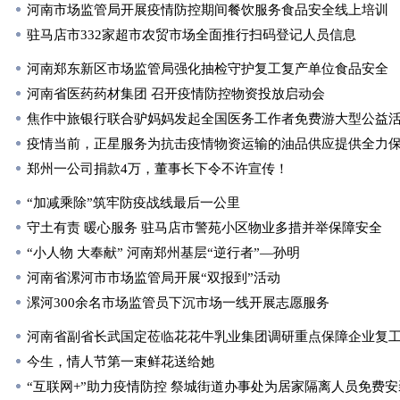
河南市场监管局开展疫情防控期间餐饮服务食品安全线上培训
驻马店市332家超市农贸市场全面推行扫码登记人员信息
河南郑东新区市场监管局强化抽检守护复工复产单位食品安全
河南省医药药材集团 召开疫情防控物资投放启动会
焦作中旅银行联合驴妈妈发起全国医务工作者免费游大型公益
疫情当前，正星服务为抗击疫情物资运输的油品供应提供全力
郑州一公司捐款4万，董事长下令不许宣传！
“加减乘除”筑牢防疫战线最后一公里
守土有责 暖心服务 驻马店市警苑小区物业多措并举保障安全
“小人物 大奉献” 河南郑州基层“逆行者”—孙明
河南省漯河市市场监管局开展“双报到”活动
漯河300余名市场监管员下沉市场一线开展志愿服务
河南省副省长武国定莅临花花牛乳业集团调研重点保障企业复
今生，情人节第一束鲜花送给她
“互联网+”助力疫情防控 祭城街道办事处为居家隔离人员免费