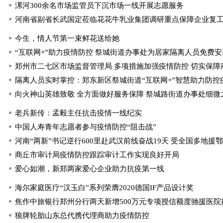
漯河300余名市场监管员下沉市场一线开展志愿服务
河南省副省长武国定莅临花花牛乳业集团调研重点保障企业复
今生，情人节第一束鲜花送给她
“互联网+”助力疫情防控 祭城街道办事处为居家隔离人员免费
郑州市二七区市场监督管理局 多项措施加强疫情防控 切实保障
隔离人员实时掌控：郑东新区祭城街道“互联网+”智慧助力防控
向火神山英雄致敬 全方面做好服务保障 祭城路街道办事处细
老兵新传：孟毅主任抗击疫情一线纪实
中国人寿青年志愿者参与疫情防控“阻击战”
河南“两新”书记逆行600里赴武汉前线奋战19天 受全国多地援
商丘市审计局疫情防控跟踪审计工作实现良好开局
爱心如潮，新郑两家爱心企业助力抗疫第一线
海尔家庭医疗“汉玉白”系列荣膺2020德国IF产品设计奖
焦作中旅银行郑州分行两天新增500万元专项授信额度驰援医院抗
狼牌轮胎山东总代携代理商助力疫情防控