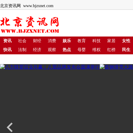
北京资讯网 www.bjzxnet.com
资讯
社会
财经
消费
娱乐
教育
科技
家居
女性
快讯
法制
经济
观察
热点
母婴
维权
红榜
民生